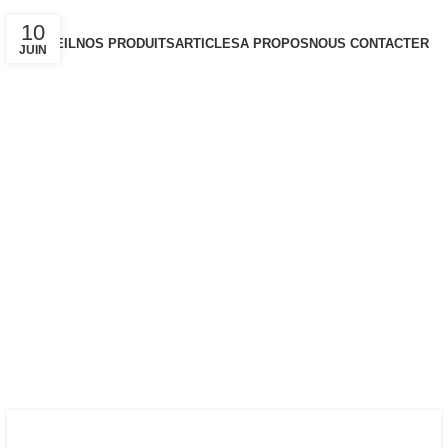
10
ACCUEIL
NOS PRODUITS
ARTICLES
A PROPOS
NOUS CONTACTER
JUIN
S'identifier / S'enregistrer
0
0,00
€
Menu
0
0,00
€