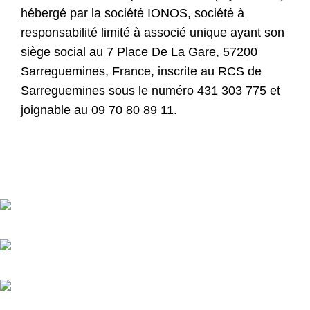
hébergé par la société IONOS, société à
responsabilité limité à associé unique ayant son
siège social au 7 Place De La Gare, 57200
Sarreguemines, France, inscrite au RCS de
Sarreguemines sous le numéro 431 303 775 et
joignable au 09 70 80 89 11.
PHYT MCE, votre partenaire de confiance grâce à des
compléments naturels & innovants.
18 rue Jules MASSENET, 33560 Ste Eulalie, FRANCE
Téléphone : 09.62.69.23.10
Email: contact@phyt-mce.fr