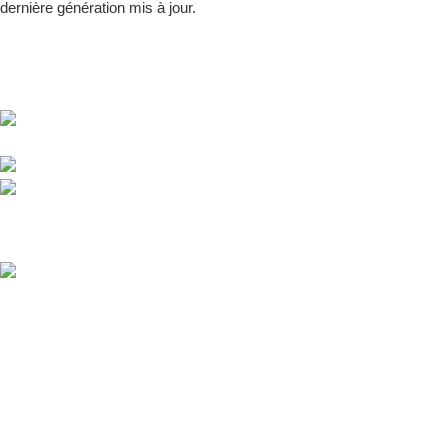
dernière génération mis à jour.
PHYT MCE, votre partenaire de confiance grâce à des
compléments naturels & innovants.
18 rue Jules MASSENET, 33560 Ste Eulalie,
FRANCE
Téléphone : 09.62.69.23.10
Email: contact@phyt-mce.fr
Derniers Articles
Compléments alimentaires naturels : Pourquoi choisir l’efficacité de
la phytothérapie ?
Détox de Phyt MCE : une solution naturelle pour accompagner le
bien-être de l’organisme