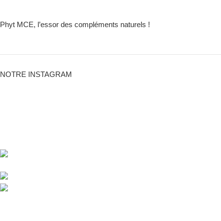
Phyt MCE, l’essor des compléments naturels !
NOTRE INSTAGRAM
PHYT MCE, votre partenaire de confiance grâce à des
compléments naturels & innovants.
18 rue Jules MASSENET, 33560 Ste Eulalie,
FRANCE
Téléphone : 09.62.69.23.10
Email: contact@phyt-mce.fr
Derniers Articles