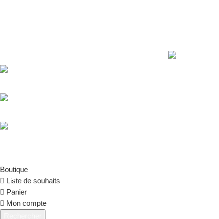
Derniers Article
PHYT MCE, votre partenaire de confiance
grâce à des compléments naturels & innovants.
18 rue Jules MASSENET, 33560 Ste Eulalie,
FRANCE
Téléphone : 09.62.69.23.10
Déto
natu
Email: contact@phyt-mce.fr
être
PHYT MCE @2026
Créé par GC EVENEMENTS
.
Boutique
Liste de souhaits
Panier
Mon compte
Rechercher