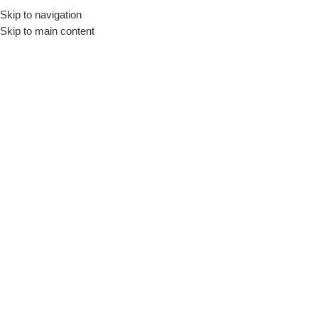
0
Compare
Skip to navigation
Skip to main content
Accueil
Nos Produits
Arti
Accueil
Compare