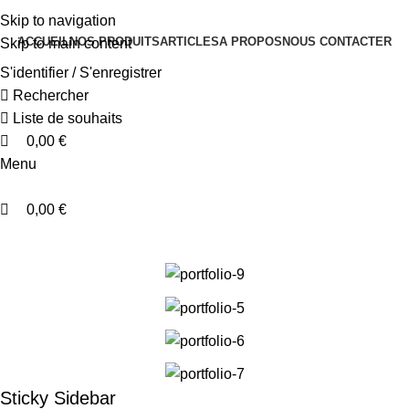
0
0
0
Skip to navigation
ACCUEIL
NOS PRODUITS
ARTICLES
A PROPOS
NOUS CONTACTER
Skip to main content
S'identifier / S'enregistrer
Rechercher
Liste de souhaits
0,00
€
Menu
0,00
€
Accueil
Venenatis nam phasellus
Sticky Sidebar