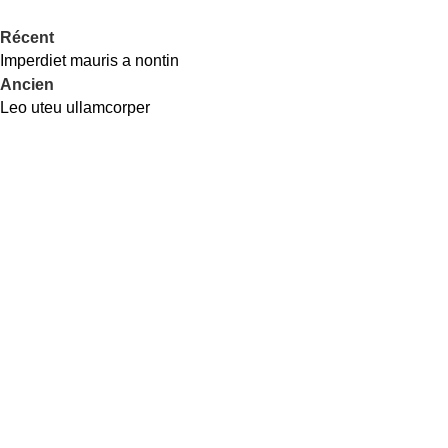
Récent
Imperdiet mauris a nontin
Ancien
Leo uteu ullamcorper
PHYT MCE, votre partenaire de confiance grâce à des