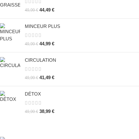
44,49
€
49,99
€
MINCEUR PLUS
44,99
€
49,99
€
CIRCULATION
41,49
€
49,99
€
DÉTOX
38,99
€
49,99
€
PHYT MCE, votre partenaire de confiance grâce à des
compléments naturels & innovants.