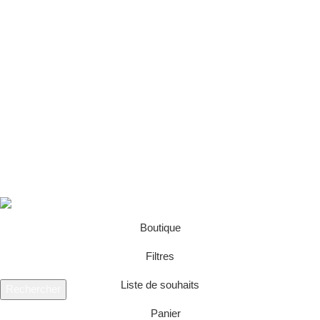
Produits
Liens Utiles
Conditions générales de vente PHYT-MCE.FR
Conditions générales d’utilisation (« CGU »)
Politique de confidentialité
Mentions légales – PHYT MCE
Politique Cookies
Espace Clients
PHYT MCE @2026
Créé par GC EVENEMENTS
.
Boutique
Filtres
Liste de souhaits
Rechercher
Commencez à taper pour voir les produits que vous recherchez.
Panier