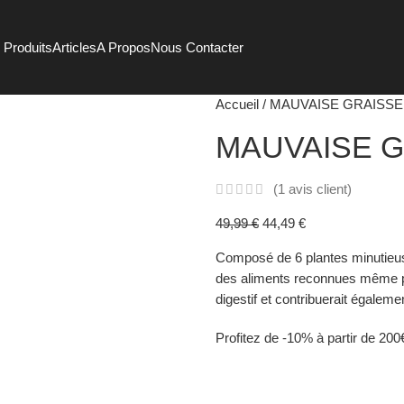
 Produits
Articles
A Propos
Nous Contacter
Accueil
MAUVAISE GRAISS
MAUVAISE 
(
1
avis client)
49,99
€
44,49
€
Composé de 6 plantes minutieuse
des aliments reconnues même par
digestif et contribuerait égaleme
Profitez de -10% à partir de 200€