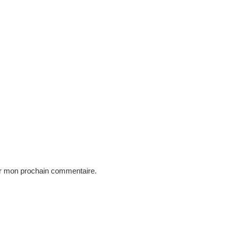
ur mon prochain commentaire.
s
A Propos