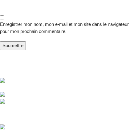
Enregistrer mon nom, mon e-mail et mon site dans le navigateur
pour mon prochain commentaire.
PHYT MCE, votre partenaire de confiance grâce à des
compléments naturels & innovants.
18 rue Jules MASSENET, 33560 Ste Eulalie,
FRANCE
Téléphone : 09.62.69.23.10
Email: contact@phyt-mce.fr
Derniers Articles
Compléments alimentaires naturels : Pourquoi choisir l’efficacité de