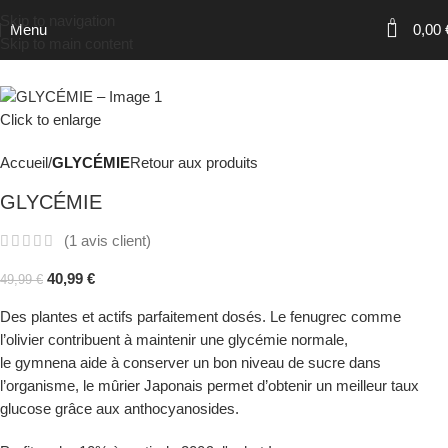
Skip to navigation
0
Menu
0,00
Skip to main content
Click to enlarge
Accueil
GLYCÉMIE
Retour aux produits
GLYCÉMIE
(
1
avis client)
40,99
€
49,99
€
Des plantes et actifs parfaitement dosés.
Le fenugrec comme
l’olivier contribuent à maintenir une glycémie normale,
le
gymnena
aide à conserver un bon niveau de sucre dans
l’organisme, le mûrier Japonais permet d’obtenir un meilleur
taux
glucose
grâce aux
anthocyanosides
.