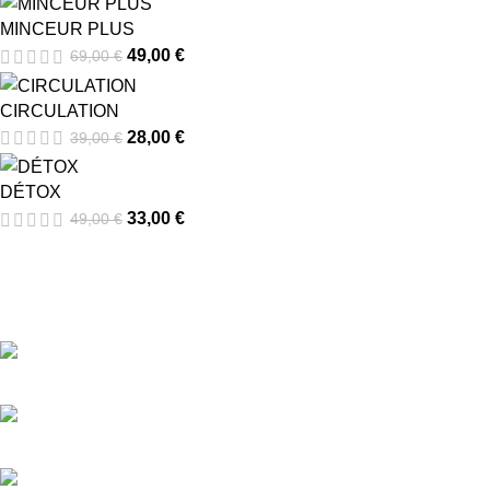
MINCEUR PLUS
49,00
€
69,00
€
CIRCULATION
28,00
€
39,00
€
DÉTOX
33,00
€
49,00
€
PHYT MCE, votre partenaire de confiance grâce à des
compléments naturels & innovants.
18 rue Jules MASSENET, 33560 Ste Eulalie, FRANCE
Téléphone : 09.62.69.23.10