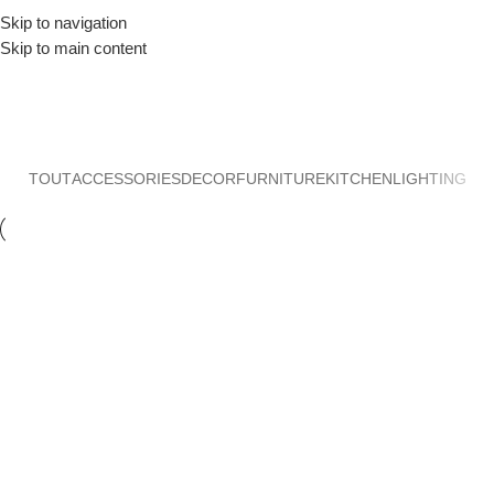
Skip to navigation
0
Menu
0,00
Skip to main content
Lighting
Accueil
Lighting
TOUT
ACCESSORIES
DECOR
FURNITURE
KITCHEN
LIGHTING
Lighting
Venenatis nam phasellus